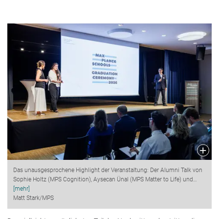
Das unausgesprochene Highlight der Veranstaltung: Der Alumni Talk von
Sophie Holtz (MPS Cognition), Aysecan Ünal (MPS Matter to Life) und
…
[mehr]
Matt Stark/MPS