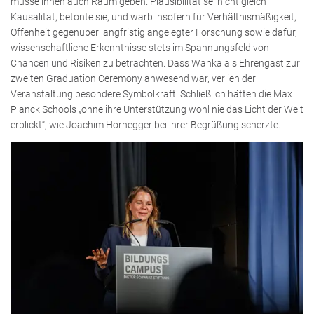
müsse ihnen auch Raum geben. Plausibilität sei nicht gleich
Kausalität, betonte sie, und warb insofern für Verhältnismäßigkeit,
Offenheit gegenüber langfristig angelegter Forschung sowie dafür,
wissenschaftliche Erkenntnisse stets im Spannungsfeld von
Chancen und Risiken zu betrachten. Dass Wanka als Ehrengast zur
zweiten Graduation Ceremony anwesend war, verlieh der
Veranstaltung besondere Symbolkraft. Schließlich hätten die Max
Planck Schools „ohne ihre Unterstützung wohl nie das Licht der Welt
erblickt“, wie Joachim Hornegger bei ihrer Begrüßung scherzte.