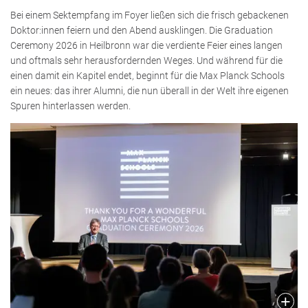
Bei einem Sektempfang im Foyer ließen sich die frisch gebackenen
Doktor:innen feiern und den Abend ausklingen. Die Graduation
Ceremony 2026 in Heilbronn war die verdiente Feier eines langen
und oftmals sehr herausfordernden Weges. Und während für die
einen damit ein Kapitel endet, beginnt für die Max Planck Schools
ein neues: das ihrer Alumni, die nun überall in der Welt ihre eigenen
Spuren hinterlassen werden.