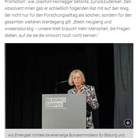
Promotion“, wie Joachim Hornegger betonte, zurückzudenken. Den
Absolvent:innen gab er schließlich folgenden Rat mit auf den Weg,
der nicht nur für den Forschungsalltag als solchen, sondern für den
gesamten weiteren Werdegang gilt: „Bleibt neugierig und
wissensdurstig – unsere Welt braucht mehr Menschen, die Fragen
stellen, auf die sie die Antwort noch nicht kennen."
Als Ehrengast richtete die ehemalige Bundesministerin für Bildung und