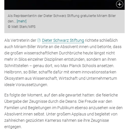
Als Repräsentantin der Dieter Schwarz Stiftung gratulierte Miriam Biller
den
…
[mehr]
© Matt Stark/MPS
Als Vertreterin der
Dieter Schwarz Stiftung
richtete schließlich
auch Miriam Biller Worte an die Absolvent:innen und betonte, dass
die großen wissenschaftlichen Durchbrüche heute längst nicht
mehr in Silos einzelner Disziplinen entstünden, sondern an ihren
Schnittstellen – genau dort, wo Max Planck Schools ansetzen.
Heilbronn, so Biller, schaffe dafür mit einem innovationsstarken
Ökosystem aus Wissenschaft, Wirtschaft und Unternehmertum
ideale Voraussetzungen.
Es folgte der Moment, auf den alle gewartet hatten: die feierliche
Übergabe der Zeugnisse durch die Deans. Die Freude war den
Familien und Begleitungen im Publikum ebenso anzusehen wie den
Absolvent:innen selbst. Unter großem Applaus und begleitet von
zahlreichen gezückten Kameras nahmen sie ihre Zeugnisse
entgegen.