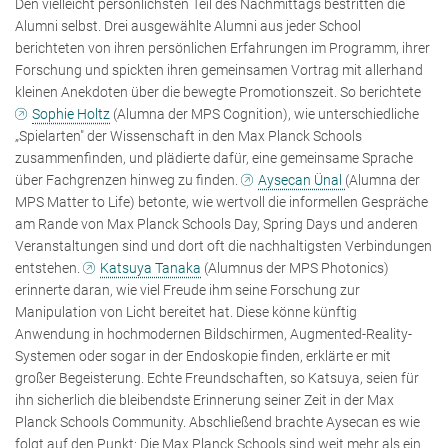
Den vielleicht persönlichsten Teil des Nachmittags bestritten die
Alumni selbst. Drei ausgewählte Alumni aus jeder School
berichteten von ihren persönlichen Erfahrungen im Programm, ihrer
Forschung und spickten ihren gemeinsamen Vortrag mit allerhand
kleinen Anekdoten über die bewegte Promotionszeit. So berichtete
Sophie Holtz
(Alumna der MPS Cognition), wie unterschiedliche
„Spielarten" der Wissenschaft in den Max Planck Schools
zusammenfinden, und plädierte dafür, eine gemeinsame Sprache
über Fachgrenzen hinweg zu finden.
Aysecan Ünal
(Alumna der
MPS Matter to Life) betonte, wie wertvoll die informellen Gespräche
am Rande von Max Planck Schools Day, Spring Days und anderen
Veranstaltungen sind und dort oft die nachhaltigsten Verbindungen
entstehen.
Katsuya Tanaka
(Alumnus der MPS Photonics)
erinnerte daran, wie viel Freude ihm seine Forschung zur
Manipulation von Licht bereitet hat. Diese könne künftig
Anwendung in hochmodernen Bildschirmen, Augmented-Reality-
Systemen oder sogar in der Endoskopie finden, erklärte er mit
großer Begeisterung. Echte Freundschaften, so Katsuya, seien für
ihn sicherlich die bleibendste Erinnerung seiner Zeit in der Max
Planck Schools Community. Abschließend brachte Aysecan es wie
folgt auf den Punkt: Die Max Planck Schools sind weit mehr als ein