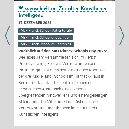
haft im Zeitalter Künstlicher
Feierlicher Meile
enz
Graduation Cer
BER 2025
23. JUNI 2025
 School Matter to Life
Max Planck School Matte
 School of Cognition
Max Planck School of C
 School of Photonics
Max Planck School of P
 auf den Max Planck Schools Day 2025
:
Am 3. Juni 2025 fand 
Jahr versammelten sich im Herbst
Ceremony der Max Pl
nde, Fellows, Vertreter:innen der
Bildungscampus in Heil
anisationen sowie die neuen Kohorten
Moment für die Absolv
ax Planck Schools im Harnack-Haus in
organisationsübergre
r Tag stand erneut im Zeichen des
Programms. Herzlich
en Austauschs, des Schools-
besonderen Erfolg!
nden Netzwerkens und einem geselligen
r. Im Mittelpunkt der Diskussionen:
ung und Chancen im Zeitalter der
 Intelligenz.