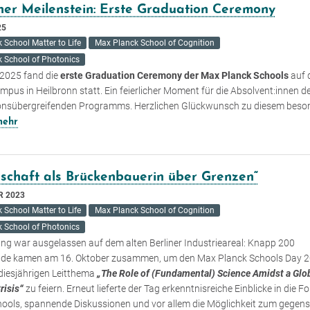
cher Meilenstein: Erste Graduation Ceremony
25
 School Matter to Life
Max Planck School of Cognition
 School of Photonics
 2025 fand die
erste Graduation Ceremony der Max Planck Schools
auf
pus in Heilbronn statt. Ein feierlicher Moment für die Absolvent:innen d
onsübergreifenden Programms. Herzlichen Glückwunsch zu diesem beso
mehr
schaft als Brückenbauerin über Grenzen“
R 2023
 School Matter to Life
Max Planck School of Cognition
 School of Photonics
ng war ausgelassen auf dem alten Berliner Industrieareal: Knapp 200
nde kamen am 16. Oktober zusammen, um den Max Planck Schools Day 
diesjährigen Leitthema
„The Role of (Fundamental) Science Amidst a Glo
risis“
zu feiern. Erneut lieferte der Tag erkenntnisreiche Einblicke in die 
chools, spannende Diskussionen und vor allem die Möglichkeit zum gegens