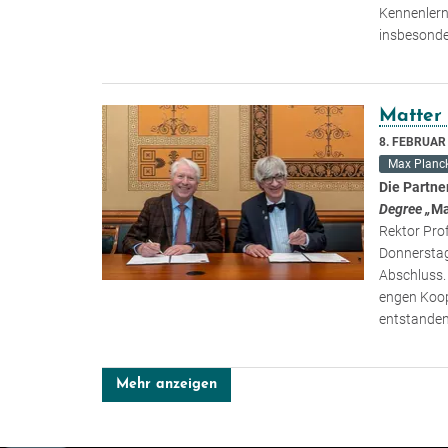
Kennenler
insbesonde
Matter 
8. FEBRUAR
Max Planck
Die Partne
Degree „
Ma
Rektor Pro
Donnerstag
Abschluss. 
engen Koop
entstande
Mehr anzeigen