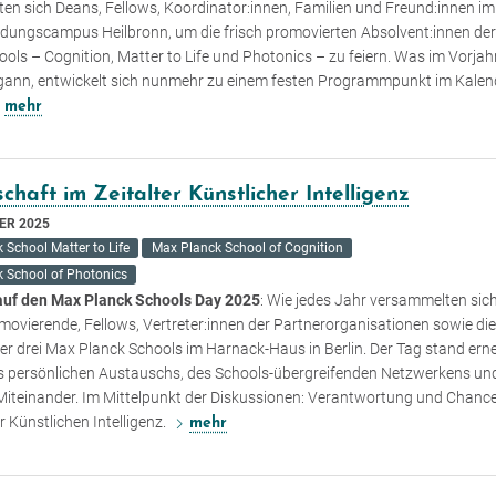
en sich Deans, Fellows, Koordinator:innen, Familien und Freund:innen 
ldungscampus Heilbronn, um die frisch promovierten Absolvent:innen de
ols – Cognition, Matter to Life und Photonics – zu feiern. Was im Vorjahr
gann, entwickelt sich nunmehr zu einem festen Programmpunkt im Kalen
mehr
chaft im Zeitalter Künstlicher Intelligenz
ER 2025
 School Matter to Life
Max Planck School of Cognition
 School of Photonics
auf den Max Planck Schools Day 2025
: Wie jedes Jahr versammelten sic
movierende, Fellows, Vertreter:innen der Partnerorganisationen sowie di
er drei Max Planck Schools im Harnack-Haus in Berlin. Der Tag stand ern
s persönlichen Austauschs, des Schools-übergreifenden Netzwerkens un
 Miteinander. Im Mittelpunkt der Diskussionen: Verantwortung und Chanc
er Künstlichen Intelligenz.
mehr