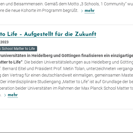
nen und Beisammensein. Gemäß dem Motto „3 Schools, 1 Community“ wu
re die neue Kohorte im Programm begrüßt.
mehr
to Life – Aufgestellt für die Zukunft
 2023
 School Matter to Life
runiversitäten in Heidelberg und Göttingen finalisieren ein einzigartig
tter to Life“
. Die beiden Universitätsleitungen aus Heidelberg und Göttin
f. Bernard Eitel und Präsident Prof. Metin Tolan, unterzeichneten vergan
 den Vertrag für einen deutschlandweit einmaligen, gemeinsamen Maste
Der interdisziplinäre Studiengang „Matter to Life“ ist auf Grundlage der be
eration beider Universitäten im Rahmen der Max Planck School Matter to
n.
mehr