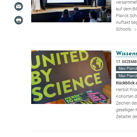
versammelt
auf dem Bi
Planck Scho
Auftakt be
Schools.
Wissens
17. DEZEMB
Max Planck
Max Planck
Rückblick 
Herbst Pro
Kohorten d
Zeichen de
geselligen
Zeitalter d