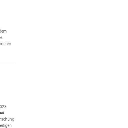
 dem
es
nderen
2023
bal
Forschung
eitigen