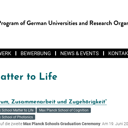
WERK
BEWERBUNG
NEWS & EVENTS
KONTAK
tter to Life
tum, Zusammenarbeit und Zugehörigkeit“
 School Matter to Life
Max Planck School of Cognition
 School of Photonics
auf die zweite
Max Planck Schools Graduation Ceremony
: Am 19. Juni 2