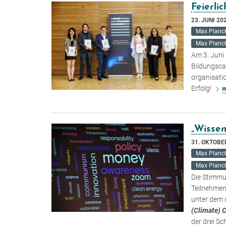
Feierli
23. JUNI 20
Max Planck
Max Planck
Am 3. Juni
Bildungscam
organisati
Erfolg!
„Wissen
31. OKTOBE
Max Planck
Max Planck
Die Stimmu
Teilnehme
unter dem 
(Climate) C
der drei S