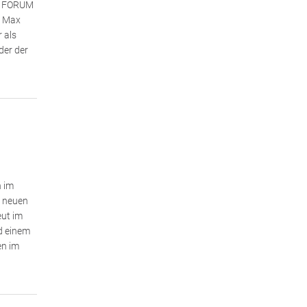
im FORUM
r Max
 als
der der
h im
e neuen
eut im
d einem
en im