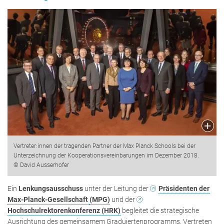
Vertreter:innen der tragenden Partner der Max Planck Schools bei der
Unterzeichnung der Kooperationsvereinbarungen im Dezember 2018.
© David Ausserhofer
Ein
Lenkungsausschuss
unter der Leitung der
Präsidenten der
Max-Planck-Gesellschaft
(MPG)
und der
Hochschulrektorenkonferenz (HRK)
begleitet die strategische
Ausrichtung des gemeinsamem Graduiertenprogramms. Vertreten