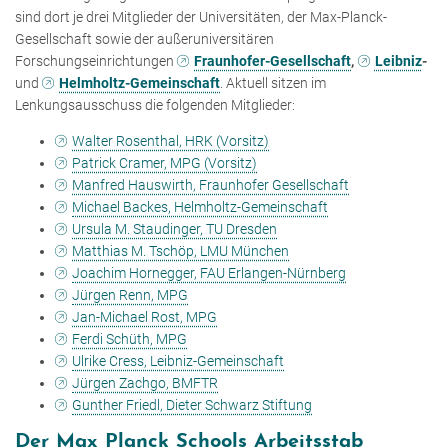
sind dort je drei Mitglieder der Universitäten, der Max-Planck-
Gesellschaft sowie der außeruniversitären
Forschungseinrichtungen
Fraunhofer-Gesellschaft
,
Leibniz
-
und
Helmholtz-Gemeinschaft
. Aktuell sitzen im
Lenkungsausschuss die folgenden Mitglieder:
Walter Rosenthal, HRK (Vorsitz)
Patrick Cramer, MPG (Vorsitz)
Manfred Hauswirth, Fraunhofer Gesellschaft
Michael Backes, Helmholtz-Gemeinschaft
Ursula M. Staudinger, TU Dresden
Matthias M. Tschöp, LMU München
Joachim Hornegger, FAU Erlangen-Nürnberg
Jürgen Renn, MPG
Jan-Michael Rost, MPG
Ferdi Schüth, MPG
Ulrike Cress, Leibniz-Gemeinschaft
Jürgen Zachgo, BMFTR
Gunther Friedl, Dieter Schwarz Stiftung
Der Max Planck Schools Arbeitsstab