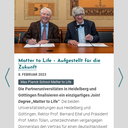
Matter to Life – Aufgestellt für die
Zukunft
8. FEBRUAR 2023
2
Max Planck School Matter to Life
Die Partneruniversitäten in Heidelberg und
,
Göttingen finalisieren ein einzigartiges
Joint
Degree „
Matter to Life“
. Die beiden
Universitätsleitungen aus Heidelberg und
Göttingen, Rektor Prof. Bernard Eitel und Präsident
Prof. Metin Tolan, unterzeichneten vergangegen
Donnerstag den Vertrag für einen deutschlandweit