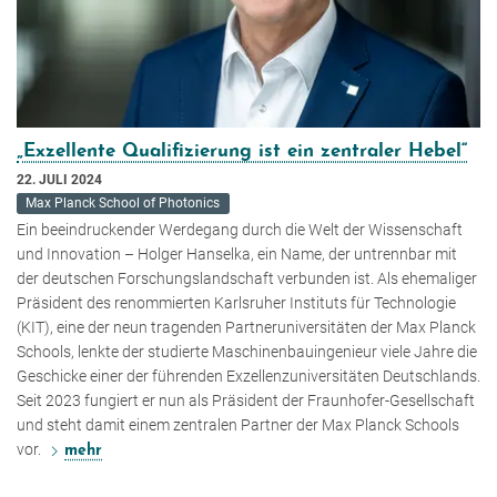
„Exzellente Qualifizierung ist ein zentraler Hebel“
22. JULI 2024
Max Planck School of Photonics
Ein beeindruckender Werdegang durch die Welt der Wissenschaft
und Innovation – Holger Hanselka, ein Name, der untrennbar mit
der deutschen Forschungslandschaft verbunden ist. Als ehemaliger
Präsident des renommierten Karlsruher Instituts für Technologie
(KIT), eine der neun tragenden Partneruniversitäten der Max Planck
Schools, lenkte der studierte Maschinenbauingenieur viele Jahre die
Geschicke einer der führenden Exzellenzuniversitäten Deutschlands.
Seit 2023 fungiert er nun als Präsident der Fraunhofer-Gesellschaft
und steht damit einem zentralen Partner der Max Planck Schools
vor.
mehr