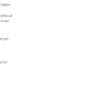
: Neben
n Radboud
winnen.
istoph
ol on
,