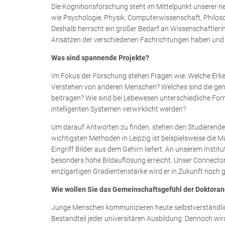
Die Kognitionsforschung steht im Mittelpunkt unserer n
wie Psychologie, Physik, Computerwissenschaft, Philosop
Deshalb herrscht ein großer Bedarf an Wissenschaftler
Ansätzen der verschiedenen Fachrichtungen haben und
Was sind spannende Projekte?
Im Fokus der Forschung stehen Fragen wie: Welche Erk
Verstehen von anderen Menschen? Welches sind die gene
beitragen? Wie sind bei Lebewesen unterschiedliche For
intelligenten Systemen verwirklicht werden?
Um darauf Antworten zu finden, stehen den Studierenden
wichtigsten Methoden in Leipzig ist beispielsweise die
Eingriff Bilder aus dem Gehirn liefert. An unserem Insti
besonders hohe Bildauflösung erreicht. Unser Connectom-
einzigartigen Gradientenstärke wird er in Zukunft noch 
Wie wollen Sie das Gemeinschaftsgefühl der Doktora
Junge Menschen kommunizieren heute selbstverständlich 
Bestandteil jeder universitären Ausbildung. Dennoch wird