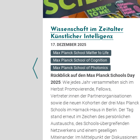
ay 2020
Wissenschaft im Zeitalter
Künstlicher Intelligenz
17. DEZEMBER 2025
ay on Friday,
the strength
Max Planck School Matter to Life
ools’
Max Planck School of Cognition
coming the
Max Planck School of Photonics
e Max Planck
Rückblick auf den Max Planck Schools Day
ife and
2025
: Wie jedes Jahr versammelten sich im
y and the
Herbst Promovierende, Fellows,
ted
Vertreter:innen der Partnerorganisationen
 science as
sowie die neuen Kohorten der drei Max Planck
ally celebrate
Schools im Harnack-Haus in Berlin. Der Tag
stand erneut im Zeichen des persönlichen
Austauschs, des Schools-übergreifenden
Netzwerkens und einem geselligen
Miteinander. Im Mittelpunkt der Diskussionen: