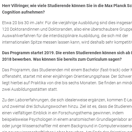
Herr Villringer, wie viele Studierende können Sie in die Max Planck Sc
Cognition aufnehmen?
Etwa 20 bis 30 im Jahr. Für die vierjährige Ausbildung sind dies insgesa
120 Doktorandinnen und Doktoranden, also eine überschaubare Gruppe
Auswahlverfahren für die interdisziplinäre Ausbildung, die sich mit der
internationalen Spitze messen lassen kann, wird deshalb sehr kompetitiv
Das Programm startet 2019. Die ersten Studierenden können sich ab 
2018 bewerben. Was können Sie bereits zum Curriculum sagen?
Das Programm, das Studierenden mit einem Bachelor (fast-track) oder
offensteht, startet mit einer einjährigen Orientierungsphase. Der Schwe
liegt hierbei auf Praktika von drei bis sechs Monaten. Sie finden an min
zwei Ausbildungsstätten statt.
Zu den Laborerfahrungen, die sich idealerweise ergänzen, kommen E-Le
und zweimal drei Schulungswochen hinzu. Ziel ist es, dass die Studiere
einen vielfältigen Einblick in ein Forschungsthema gewinnen, indem
beispielsweise Psychologen in einem anatomischen Grundlagenlabor ar
oder junge Wissenschaftler mit einem Background in Computerwissens