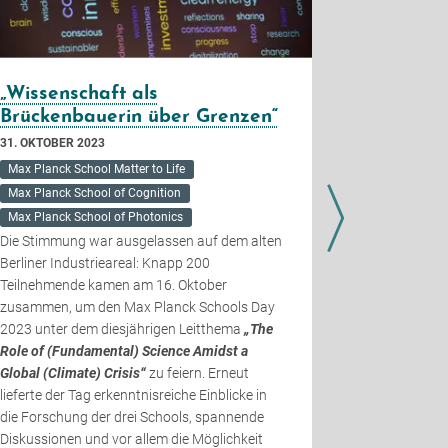
„Wissenschaft als
PhD Insi
Brückenbauerin über Grenzen“
Felsenhe
31. OKTOBER 2023
28. APRIL 202
Max Planck School Matter to Life
Max Planck S
Anne Felsenh
Max Planck School of Cognition
Herbst als e
Max Planck School of Photonics
neu geschaff
Die Stimmung war ausgelassen auf dem alten
der Max Plan
Berliner Industrieareal: Knapp 200
wurde sie kü
Teilnehmende kamen am 16. Oktober
"Visible Wom
zusammen, um den Max Planck Schools Day
Interview spr
2023 unter dem diesjährigen Leitthema
„The
erste Erfahr
Role of (Fundamental) Science Amidst a
klinischen P
Global (Climate) Crisis“
zu feiern. Erneut
Motivation, t
lieferte der Tag erkenntnisreiche Einblicke in
Kognitionsw
die Forschung der drei Schools, spannende
Diskussionen und vor allem die Möglichkeit