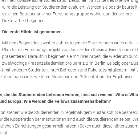
ein neurowissenschaftliches Labor besuchen. Am Ende des Orientierun
wird die Leistung der Studierenden evaluiert. Werden sie positiv beurteil
sie einen Betreuer an einer Forschungsgruppe wählen, an der sie ihre
Doktorarbeit beginnen.
Die erste Hürde ist genommen …
Mit dem Beginn des zweiten Jahres legen die Studierenden einen detailli
Plan für ein Forschungsprojekt vor, das sie dem thesis advisory commit
präsentieren. Daraufhin beginnen sie mit ihrer Arbeit, die wiederum dur
zweiwöchige Präsenzakademien pro Jahr z.B. in Berlin, Leipzig oder Düs
t mit anderen Studenten, ihren Betreuern und Fakultätsmitgliedern, mit 
ssertation nach einer weiteren Akademie und Präsentation der Ergebnisse
, die die Studierenden betreuen werden, liest sich wie ein ‚Who is Who
 und Europa. Wie werden die Fellows zusammenarbeiten?
tion stehen wie die Studierenden in regelmäßigem Austausch. Sie besprech
ür die Kooperation der Institutionen sind auch die Studierenden selbst: W
iedlichen Einrichtungen gesammelt haben, rücken auch diese näher zus
eigt.