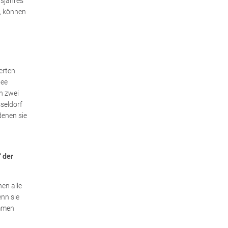
gsjahres
t, können
erten
tee
ch zwei
seldorf
denen sie
‘ der
en alle
enn sie
ammen