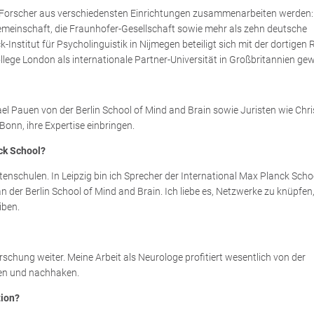
de Forscher aus verschiedensten Einrichtungen zusammenarbeiten werden
emeinschaft, die Fraunhofer-Gesellschaft sowie mehr als zehn deutsche
Institut für Psycholinguistik in Nijmegen beteiligt sich mit der dortige
llege London als internationale Partner-Universität in Großbritannien ge
el Pauen von der Berlin School of Mind and Brain sowie Juristen wie Chr
onn, ihre Expertise einbringen.
ck School?
tenschulen. In Leipzig bin ich Sprecher der International Max Planck Scho
er Berlin School of Mind and Brain. Ich liebe es, Netzwerke zu knüpfen
iben.
schung weiter. Meine Arbeit als Neurologe profitiert wesentlich von der
en und nachhaken.
tion?