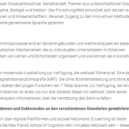
euen Graduiertenschule. Sie behandelt Themen aus unterschiedlichen Disz
hie, Biologie und Medizin. Das Forschungsfeld entwickelt sich derzeit ra
innen und Wissenschaftlern, die einen Zugang zu den innovativen Method
 eine gemeinsame Sprache sprechen.
enntnisprozesse sind an Sprache gebunden und welche erlauben ein bess
tischen Mechanismen, die zu individuellen Unterschieden im Erkennen
men von Lernen und Entscheiden organisiert und wie können sie in künstl
 modernste Ausstattung zur Verfügung, die weltweit führend ist. Eine d
 Magnetresonanztomografie (MRT), die ohne Strahlenbelastung und ohne j
tut stehen den jungen Forschern ein 7-Tesla-Scanner zur Verfügung, der ein
Scanner ist eines von nur drei Geräten dieser Art weltweit. Dank seiner
genauere Informationen über die Vernetzung des Gehirns liefern.
ndinnen und Doktoranden an den verschiedenen Standorten gewährleis
über digitale Plattformen und soziale Netzwerke. E-Learning ist fester
 die Max Planck School of Cognition kein virtuelles Netzwerk sein – diese