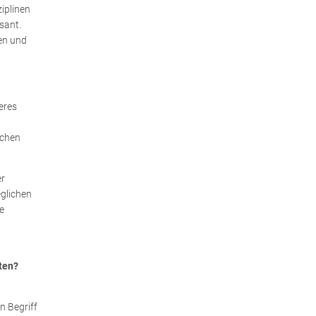
iplinen
sant.
en und
eres
ichen
er
eglichen
e
ten?
n Begriff