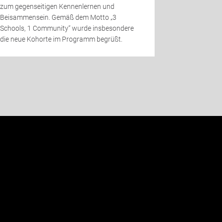
zum gegenseitigen Kennenlernen und
Beisammensein. Gemäß dem Motto „3
Schools, 1 Community“ wurde insbesondere
die neue Kohorte im Programm begrüßt.