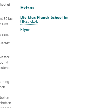
hool of
Extras
Die Max Planck School im
mt 80 bis
Überblick
. Das
Flyer
 sein.
Herbst
 Master
rpunkt
destens
arning
nden
beiten
chaften