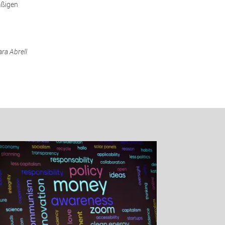
äßigen
ra Abrell