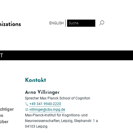
ENGLISH
T
Kontakt
Arno Villringer
Sprecher Max Planck School of Cogniton
+49 341 9940-2220
chtiger
villringer@cbs.mpg.de
en
Max-Planck-Institut für Kognitions- und
Neurowissenschaften, Leipzig, Stephanstr. 1 a
 über
04103 Leipzig