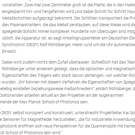
vonstatten: Zwei mal zwei Zentimeter groß ist die Platte, die in den Halte
eingespannt hin- und hergefahren wird und dabei Schritt für Schritt h
Metallschichten aufgeprägt bekommt. Der Schlitten transportiert die Pr
den Plasmastrahlern, die das Metall zerstäuben, auf diese Weise wird di
spiegelnde Schicht immer komplexer. Hunderte von Überzügen sind mög
üblich, die Apparatur ist, so sagt Arbeitsgruppenleiter am Deutschen El
Synchrotron (DESY) Ralf Röhlsberger, meist rund um die Uhr automatisi
Einsatz.
Dabei wird zudem nichts dem Zufall überlassen. Schließlich hat das Te
Röhlsberger unter anderem gezeigt, dass die optischen und magnetisc
Eigenschaften des Trägers sehr stark davon abhängen, von welcher Ri
wurden. „Wir können mit diesem Verfahren die Eigenschaften von Spiege
eliebig einstellen beziehungsweise maßschneidern“, erklärt Röhlsberger, 
 Doktoranden arbeiten aktuell an den Projekten an der sogenannten
rende der Max Planck School of Photonics sein.
ESY, selbst konzipiert und konstruiert, unterstreicht Projektleiter Kai Sc
ge Sensoren für Magnetfelder herzustellen, „die für industrielle Anwendun
ophotonik eröffnen sich neue Perspektiven für die Quantenoptik mit harte
k School of Photonics sein wird.“