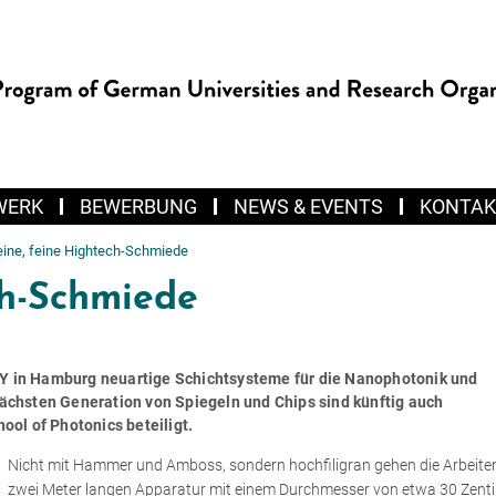
WERK
BEWERBUNG
NEWS & EVENTS
KONTAK
eine, feine Hightech-Schmiede
ch-Schmiede
in Hamburg neuartige Schichtsysteme für die Nanophotonik und
 nächsten Generation von Spiegeln und Chips sind künftig auch
ol of Photonics beteiligt.
Nicht mit Hammer und Amboss, sondern hochfiligran gehen die Arbeiten
zwei Meter langen Apparatur mit einem Durchmesser von etwa 30 Zent